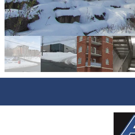
1150 Rue Thomas-Tremblay,
Sherbrooke, QC
J1G 5G5